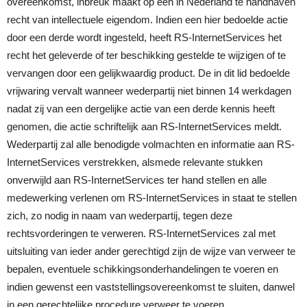
overeenkomst, inbreuk maakt op een in Nederland te handhaven
recht van intellectuele eigendom. Indien een hier bedoelde actie
door een derde wordt ingesteld, heeft RS-InternetServices het
recht het geleverde of ter beschikking gestelde te wijzigen of te
vervangen door een gelijkwaardig product. De in dit lid bedoelde
vrijwaring vervalt wanneer wederpartij niet binnen 14 werkdagen
nadat zij van een dergelijke actie van een derde kennis heeft
genomen, die actie schriftelijk aan RS-InternetServices meldt.
Wederpartij zal alle benodigde volmachten en informatie aan RS-
InternetServices verstrekken, alsmede relevante stukken
onverwijld aan RS-InternetServices ter hand stellen en alle
medewerking verlenen om RS-InternetServices in staat te stellen
zich, zo nodig in naam van wederpartij, tegen deze
rechtsvorderingen te verweren. RS-InternetServices zal met
uitsluiting van ieder ander gerechtigd zijn de wijze van verweer te
bepalen, eventuele schikkingsonderhandelingen te voeren en
indien gewenst een vaststellingsovereenkomst te sluiten, danwel
in een gerechtelijke procedure verweer te voeren.