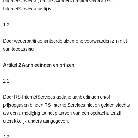
InternetServices”, en alle overeenkomsten waarbij RS-
InternetServices partij is.
en
1.2
Door wederpartij gehanteerde algemene voorwaarden zijn niet
domainnaam
van toepassing.
Artikel 2 Aanbiedingen en prijzen
registratie
2.1
Door RS-InternetServices gedane aanbiedingen en/of
prijsopgaven binden RS-InternetServices niet en gelden slechts
als een uitnodiging tot het plaatsen van een opdracht, tenzij
uitdrukkelijk anders aangegeven.
2.2