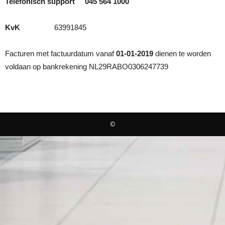
Telefonisch support 045 564 1000
en
KvK
63991845
Facturen met factuurdatum vanaf
01-01-2019
dienen te worden
voldaan op bankrekening NL29RABO0306247739
domainnaam
registratie
©