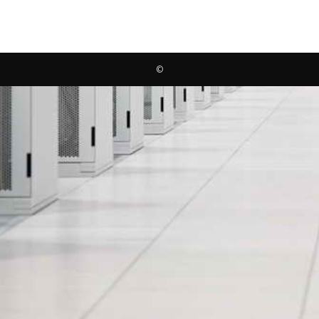
en
©
domainnaam
registratie