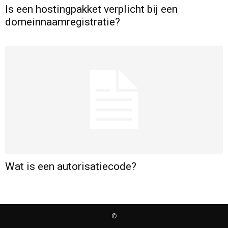
Is een hostingpakket verplicht bij een
domeinnaamregistratie?
en
domainnaam
registratie
Wat is een autorisatiecode?
©