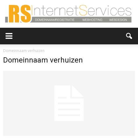
RS-
Domeinnaam verhuizen
Domeinnaam verhuizen
InternetServices,
Hosting,
webdesign